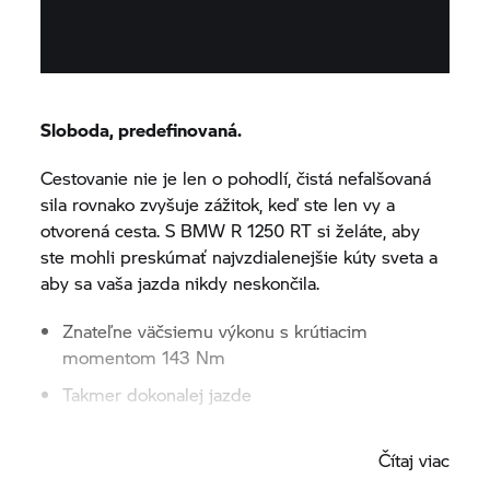
Sloboda, predefinovaná.
Cestovanie nie je len o pohodlí, čistá nefalšovaná
sila rovnako zvyšuje zážitok, keď ste len vy a
otvorená cesta. S BMW
R 1250 RT
si želáte, aby
ste mohli preskúmať najvzdialenejšie kúty sveta a
aby sa vaša jazda nikdy neskončila.
Znateľne väčsiemu výkonu s krútiacim
momentom 143 Nm
Takmer dokonalej jazde
Nehovoriac o 100 kW (136 k), s ktorými máte
Čítaj viac
dočinenia.