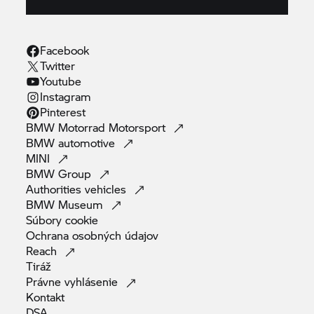
Facebook
Twitter
Youtube
Instagram
Pinterest
BMW Motorrad
Motorsport
BMW
automotive
MINI
BMW
Group
Authorities
vehicles
BMW
Museum
Súbory
cookie
Ochrana osobných
údajov
Reach
Tiráž
Právne
vyhlásenie
Kontakt
DSA