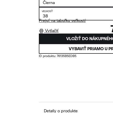
VEĽKOSŤ
Prejsť na tabuľku veľkostí
Vytlačiť
VLOŽIŤ DO NÁKUPNÉH
VYBAVIŤ PRIAMO U P
ID produktu:
76135B5EDB5
Detaily o produkte