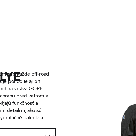
LYE
rom pre každé off-road
uje pohodlie aj pri
 vrchná vrstva GORE-
ochranu pred vetrom a
ájajú funkčnosť a
mi detailmi, ako sú
ydratačné balenia a