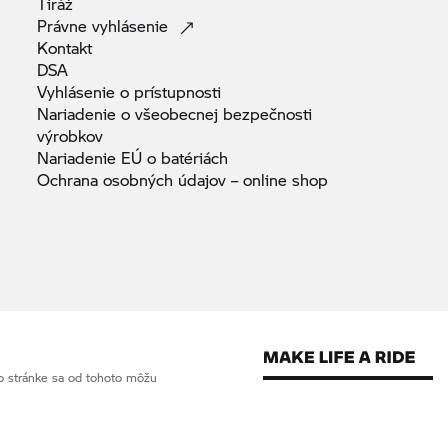
Tiráž
Právne
vyhlásenie
Kontakt
DSA
Vyhlásenie o
prístupnosti
Nariadenie o všeobecnej bezpečnosti
výrobkov
Nariadenie EÚ o
batériách
Ochrana osobných údajov – online
shop
o stránke sa od tohoto môžu