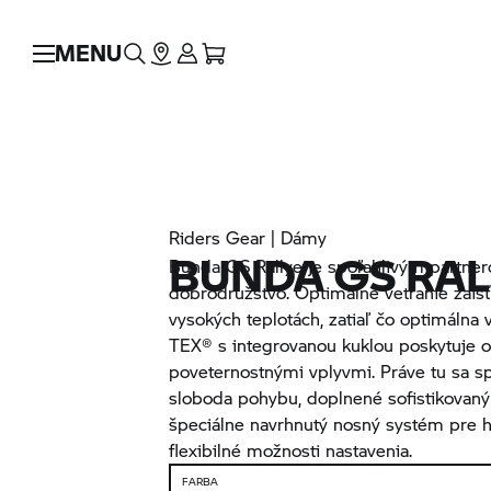
MENU
Riders Gear | Dámy
BUNDA GS RAL
Bunda GS Rallye je spoľahlivým partne
dobrodružstvo. Optimálne vetranie zaisť
vysokých teplotách, zatiaľ čo optimálna
TEX® s integrovanou kuklou poskytuje 
poveternostnými vplyvmi. Práve tu sa sp
sloboda pohybu, doplnené sofistikovaný
špeciálne navrhnutý nosný systém pre h
flexibilné možnosti nastavenia.
FARBA