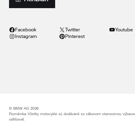
Facebook
Twitter
Youtube
Instagram
Pinterest
© BMW AG 2026
Poznámka: Všetky motocykle sú dodávané so zákonom stanovenou výbavou (
odlišovať.