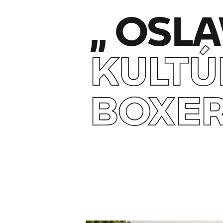
„
OSLA
KULTÚ
BOXE