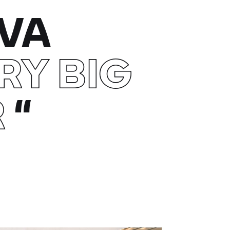
VA
RY BIG
R
“