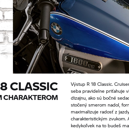
8 CLASSIC
Výstup
R 18 Classic.
Cruiser
seba pravidelne priťahuje 
ÝM CHARAKTEROM
dizajnu, ako sú bočné sedad
stočený smerom nadol, form
maximalizuje radosť z jazdy
charakteristickým zvukom. A
kedykoľvek na to budeš ma