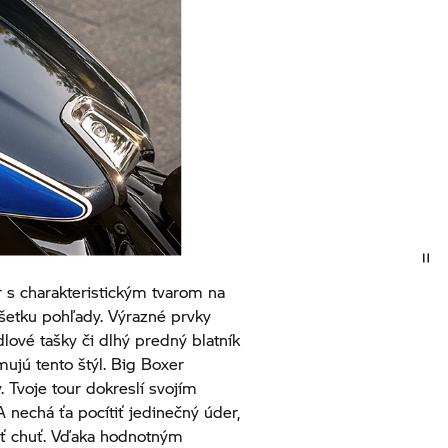
 s charakteristickým tvarom na
všetku pohľady. Výrazné prvky
lové tašky či dlhý predný blatník
ujú tento štýl. Big Boxer
. Tvoje tour dokreslí svojím
 nechá ťa pocítiť jedinečný úder,
ť chuť. Vďaka hodnotným