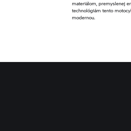
materiálom, premyslenej e
technológiám tento motocyk
modernou.