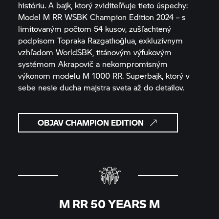
históriu. A bajk, ktorý zviditeľňuje tieto úspechy:
Model
M RR
WSBK Champion Edition 2024 – s
limitovaným počtom 54 kusov, zušľachtený
podpisom Topraka Razgatlıoğlua, exkluzívnym
vzhľadom WorldSBK, titánovým výfukovým
systémom Akrapovič a nekompromisným
výkonom modelu
M 1000 RR.
Superbajk, ktorý v
sebe nesie ducha majstra sveta až do detailov.
OBJAV CHAMPION EDITION
M RR
50 YEARS M