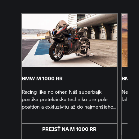
BMW M
1000 RR
BMW R
Racing like no other. Náš superbajk
Neporov
ponúka pretekársku techniku pre pole
ľahký a
position a exkluzivitu až do najmenšieho
detailu.
PREJSŤ NA
M 1000 RR