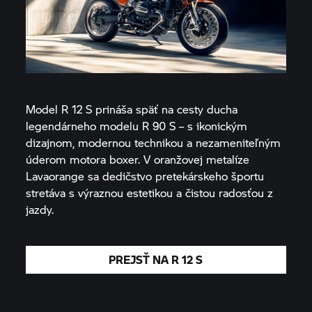
Model R 12 S prináša späť na cesty ducha
legendárneho modelu R 90 S – s ikonickým
dizajnom, modernou technikou a nezameniteľným
úderom motora boxer. V oranžovej metalíze
Lavaorange sa dedičstvo pretekárskeho športu
stretáva s výraznou estetikou a čistou radosťou z
jazdy.
PREJSŤ NA R 12 S