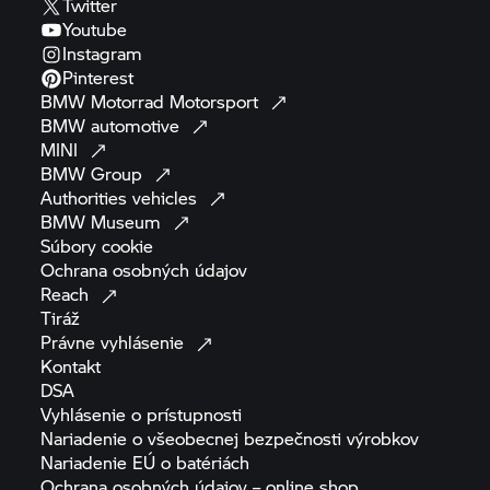
Twitter
Youtube
Instagram
Pinterest
BMW Motorrad
Motorsport
BMW
automotive
MINI
BMW
Group
Authorities
vehicles
BMW
Museum
Súbory
cookie
Ochrana osobných
údajov
Reach
Tiráž
Právne
vyhlásenie
Kontakt
DSA
Vyhlásenie o
prístupnosti
Nariadenie o všeobecnej bezpečnosti
výrobkov
Nariadenie EÚ o
batériách
Ochrana osobných údajov – online
shop