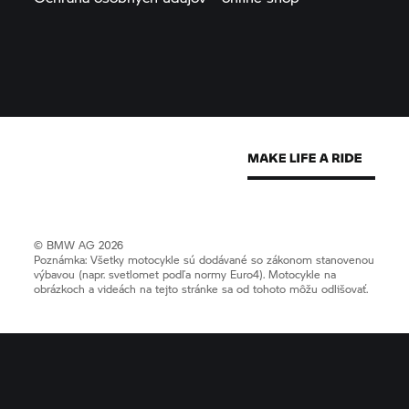
© BMW AG 2026
Poznámka: Všetky motocykle sú dodávané so zákonom stanovenou
výbavou (napr. svetlomet podľa normy Euro4). Motocykle na
obrázkoch a videách na tejto stránke sa od tohoto môžu odlišovať.