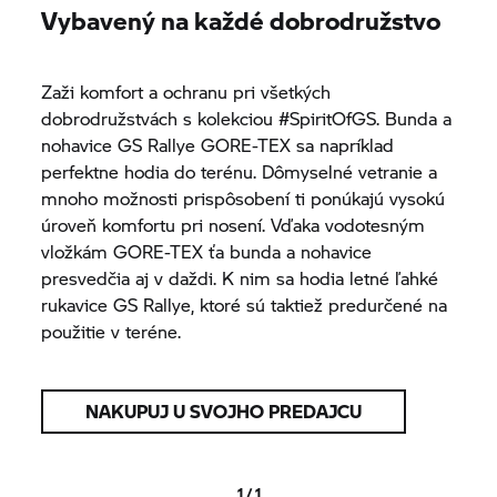
Vybavený na každé dobrodružstvo
Zaži komfort a ochranu pri všetkých
dobrodružstvách s kolekciou #SpiritOfGS. Bunda a
nohavice GS Rallye GORE-TEX sa napríklad
perfektne hodia do terénu. Dômyselné vetranie a
mnoho možnosti prispôsobení ti ponúkajú vysokú
úroveň komfortu pri nosení. Vďaka vodotesným
vložkám GORE-TEX ťa bunda a nohavice
presvedčia aj v daždi. K nim sa hodia letné ľahké
rukavice GS Rallye, ktoré sú taktiež predurčené na
použitie v teréne.
NAKUPUJ U SVOJHO PREDAJCU
1 / 1