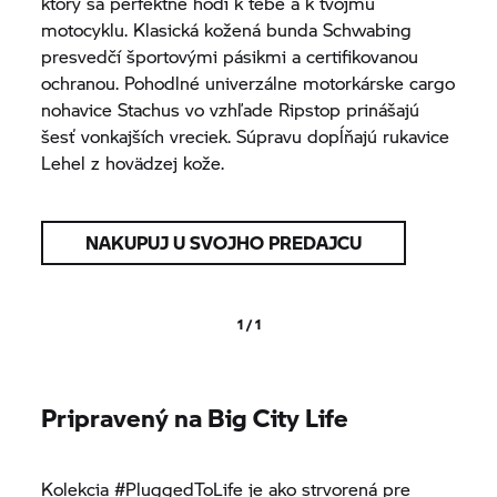
ktorý sa perfektne hodí k tebe a k tvojmu
motocyklu. Klasická kožená bunda Schwabing
presvedčí športovými pásikmi a certifikovanou
ochranou. Pohodlné univerzálne motorkárske cargo
nohavice Stachus vo vzhľade Ripstop prinášajú
šesť vonkajších vreciek. Súpravu dopĺňajú rukavice
Lehel z hovädzej kože.
NAKUPUJ U SVOJHO PREDAJCU
1 / 1
Pripravený na Big City Life
Kolekcia #PluggedToLife je ako strvorená pre