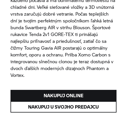
každého počasia a má odnímateľnú termovestu na
chladné dni. Veľké sieťované vložky a 3D vnútorná
vrstva zaručujú dobré vetranie. Počas teplejších
dní je tvojím perfektným spoločníkom ľahká letná
bunda Swartberg AIR v strihu Blouson. Športové
rukavice Tenda 2v1 GORE-TEX ti prinášajú
najlepšiu priľnavosť a priedušnosť, zatiaľ čo sa
čižmy Touring Gavia AIR postarajú o optimálny
komfort, oporu a ochranu. Prilba Xomo Carbon s
integrovanou slnečnou clonou je teraz dostupná v
dvoch ďalších moderných dizajnoch Phantom a
Vortex.
NAKUPUJ ONLINE
NAKUPUJ U SVOJHO PREDAJCU