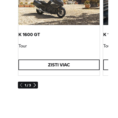
K 1600 GT
K 1600
Tour
Tour
ZISTI VIAC
1 / 3