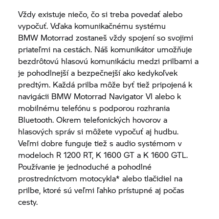
Vždy existuje niečo, čo si treba povedať alebo
vypočuť. Vďaka komunikačnému systému
BMW Motorrad
zostaneš vždy spojení so svojimi
priateľmi na cestách. Náš komunikátor umožňuje
bezdrôtovú hlasovú komunikáciu medzi prilbami a
je pohodlnejší a bezpečnejší ako kedykoľvek
predtým. Každá prilba môže byť tiež pripojená k
navigácii
BMW Motorrad
Navigator VI
alebo k
mobilnému telefónu s podporou rozhrania
Bluetooth. Okrem telefonických hovorov a
hlasových správ si môžete vypočuť aj hudbu.
Veľmi dobre funguje tiež s audio systémom v
modeloch
R 1200 RT,
K 1600 GT
a
K 1600 GTL.
Používanie je jednoduché a pohodlné
prostredníctvom motocykla* alebo tlačidiel na
prilbe, ktoré sú veľmi ľahko prístupné aj počas
cesty.