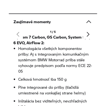
Zaujímavé momenty
1 / 5
System 7
Carbon, GS Carbon, System 5, 6,
6 EVO, AirFlow 2:
Homologácia všetkých komponentov
prilby: Aj s integrovaným komunikačným
systémom
BMW Motorrad
prilba stále
vyhovuje predpisom podľa normy ECE 22-
05
Celková hmotnosť iba 150 g
Plne integrované do prilby (tlačidlá
umiestnené na vonkajšej strane helmy)
Inštalácia bez viditeľných, nevzhľadných