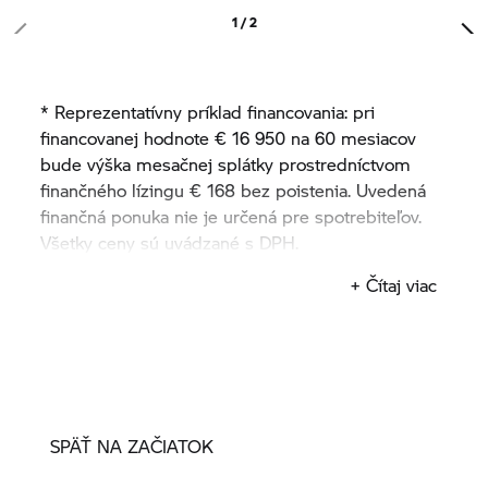
1 / 2
* Reprezentatívny príklad financovania: pri
financovanej hodnote € 16 950 na 60 mesiacov
bude výška mesačnej splátky prostredníctvom
finančného lízingu € 168 bez poistenia. Uvedená
finančná ponuka nie je určená pre spotrebiteľov.
Všetky ceny sú uvádzané s DPH.
50% akontácia 60 mesiacov ---- € 168,00
+ Čítaj viac
SPÄŤ NA ZAČIATOK