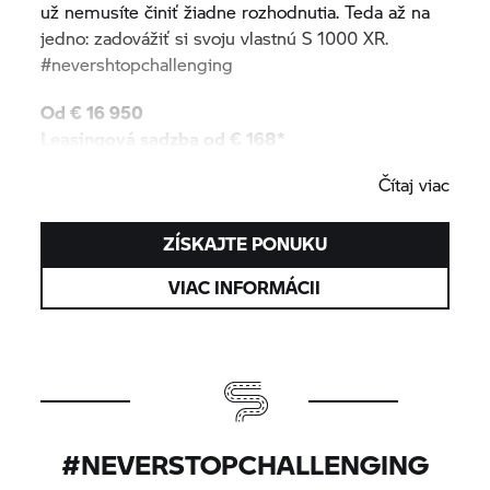
už nemusíte činiť žiadne rozhodnutia. Teda až na
jedno: zadovážiť si svoju vlastnú
S 1000 XR.
#nevershtopchallenging
Od € 16 950
Leasingová sadzba od € 168*
Čítaj viac
V cene je zahrnutá trojročná záruka a 3 roky
asistenčných služieb.
ZÍSKAJTE PONUKU
VIAC INFORMÁCII
#NEVERSTOPCHALLENGING