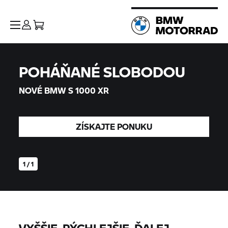
NEW
S1000XR
POHÁŇANÉ SLOBODOU
NOVÉ BMW
S 1000 XR
ZÍSKAJTE PONUKU
1 / 1