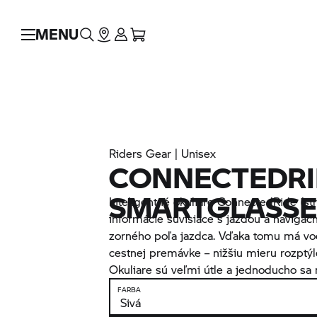
MENU
Riders Gear | Unisex
CONNECTEDRI
SMARTGLASSE
Inteligentné okuliare ConnectedRide (st
informácie súvisiace s jazdou a naviga
zorného poľa jazdca. Vďaka tomu má vod
cestnej premávke – nižšiu mieru rozptýl
Okuliare sú veľmi útle a jednoducho sa 
FARBA