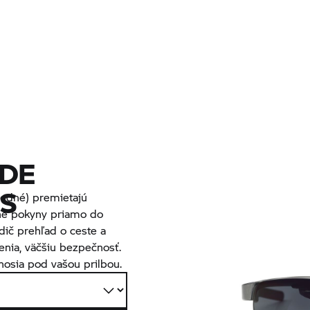
DE
S
redné) premietajú
čné pokyny priamo do
ič prehľad o ceste a
enia, väčšiu bezpečnosť.
nosia pod vašou prilbou.