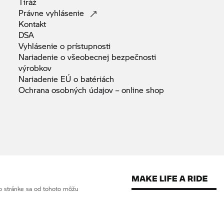
Tiráž
Právne
vyhlásenie
Kontakt
DSA
Vyhlásenie o
prístupnosti
Nariadenie o všeobecnej bezpečnosti
výrobkov
Nariadenie EÚ o
batériách
Ochrana osobných údajov – online
shop
o stránke sa od tohoto môžu