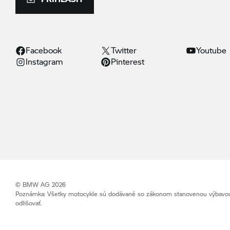
Facebook
Twitter
Youtube
Instagram
Pinterest
© BMW AG 2026
Poznámka: Všetky motocykle sú dodávané so zákonom stanovenou výbavou (
odlišovať.