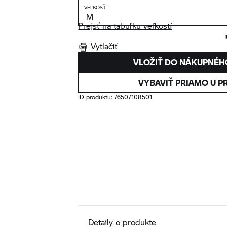
VEĽKOSŤ
Prejsť na tabuľku veľkostí
Vytlačiť
VLOŽIŤ DO NÁKUPNÉH
VYBAVIŤ PRIAMO U P
ID produktu:
76507108501
Detaily o produkte