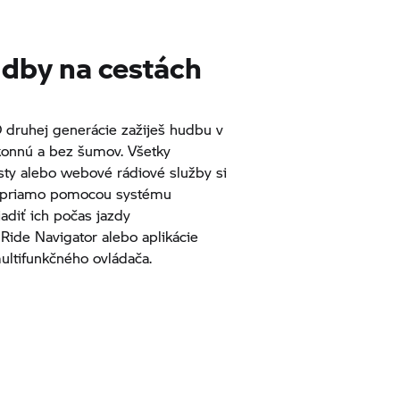
udby na cestách
druhej generácie zažiješ hudbu v
výkonnú a bez šumov. Všetky
sty alebo webové rádiové služby si
e priamo pomocou systému
diť ich počas jazdy
ide Navigator alebo aplikácie
tifunkčného ovládača.