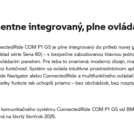
gentne integrovaný, plne ovlá
ectedRide COM P1 GS je plne integrovaný do prilieb novej 
áklad série Sena 60) – s bezpečne zabudovanou hlavnou jedn
ovládacím panelom. Pre teba to znamená: moderný dizajn, m
nú funkčnosť. Systém sa ovláda intuitívne prostredníctvom apl
de Navigator alebo ConnectedRide a multifunkčného ovládač
šetky funkcie tak uchopíš priamo – bez obchádzok, bez rozpty
ť komunikačného systému ConnectedRide COM P1 GS od
BM
ná na štvrtý štvrťrok 2025.