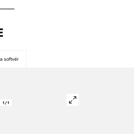
E
a softvér
1 / 1