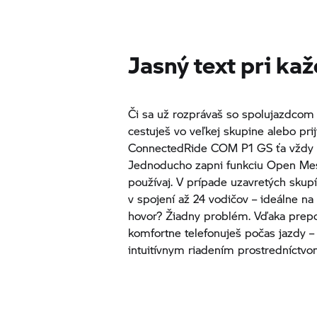
Jasný text pri kaž
Či sa už rozprávaš so spolujazdcom
cestuješ vo veľkej skupine alebo pr
ConnectedRide COM P1 GS ťa vždy u
Jednoducho zapni funkciu Open Mesh
používaj. V prípade uzavretých sku
v spojení až 24 vodičov – ideálne n
hovor? Žiadny problém. Vďaka prep
komfortne telefonuješ počas jazdy – 
intuitívnym riadením prostredníctvo