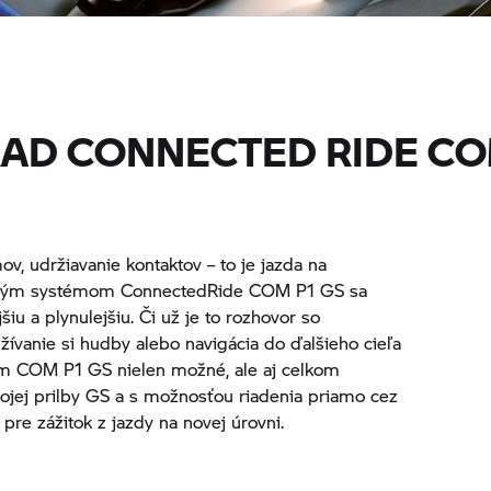
RAD
CONNECTED RIDE CO
v, udržiavanie kontaktov – to je jazda na
novým systémom ConnectedRide COM P1 GS sa
šiu a plynulejšiu. Či už je to rozhovor so
žívanie si hudby alebo navigácia do ďalšieho cieľa
mom COM P1 GS nielen možné, ale aj celkom
ojej prilby GS a s možnosťou riadenia priamo cez
pre zážitok z jazdy na novej úrovni.