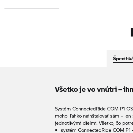
Špecifik
Všetko je vo vnútri – i
Systém ConnectedRide COM P1 GS je
mohol ľahko nainštalovať sám – len
jednotlivými dielmi. Všetko, čo potr
systém ConnectedRide COM P1 –