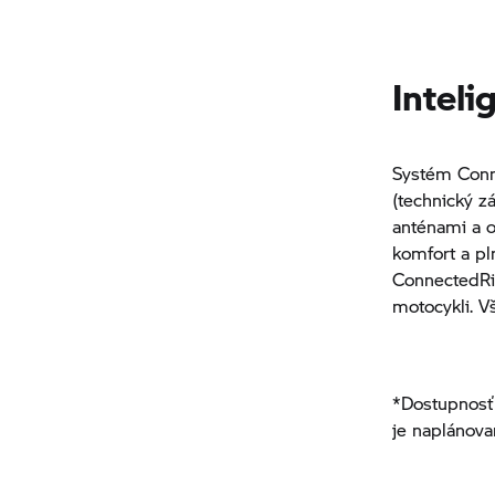
Inteli
Systém Conn
(technický z
anténami a 
komfort a pl
ConnectedRi
motocykli. V
*Dostupnos
je naplánova