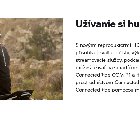
Užívanie si h
S novými reproduktormi HD 
pôsobivej kvalite – čistú, 
streamovacie služby, podca
môžeš užívať na smartfón
ConnectedRide COM P1 a ria
prostredníctvom ConnectedR
ConnectedRide pomocou mul