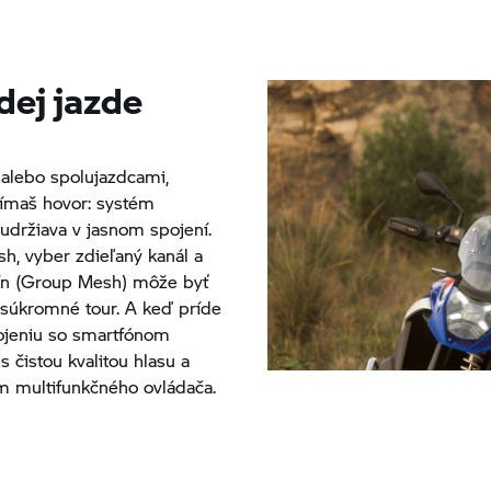
dej jazde
 alebo spolujazdcami,
ijímaš hovor: systém
držiava v jasnom spojení.
, vyber zdieľaný kanál a
pín (Group Mesh) môže byť
a súkromné tour. A keď príde
ojeniu so smartfónom
s čistou kvalitou hlasu a
m multifunkčného ovládača.