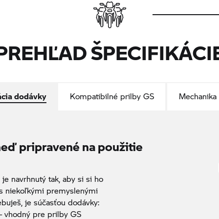
PREHĽAD ŠPECIFIKÁCI
ácia dodávky
Kompatibilné prilby GS
Mechanika 
hneď pripravené na použitie
 navrhnutý tak, aby si si ho
 s niekoľkými premyslenými
ebuješ, je súčasťou dodávky:
 vhodný pre prilby GS