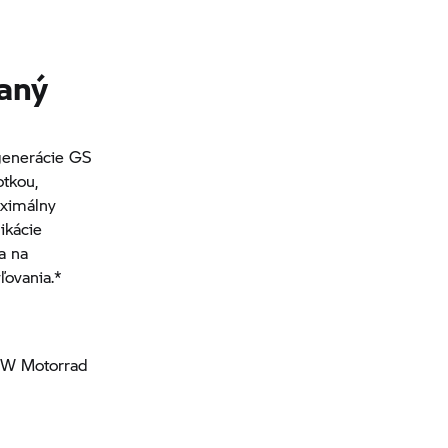
daný
generácie GS
otkou,
aximálny
ikácie
a na
ľovania.*
W Motorrad