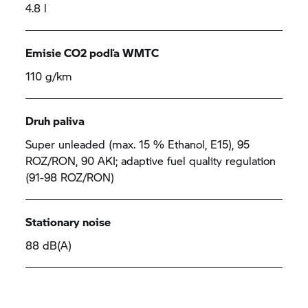
4.8 l
Emisie CO2 podľa WMTC
110 g/km
Druh paliva
Super unleaded (max. 15 % Ethanol, E15), 95
ROZ/RON, 90 AKI; adaptive fuel quality regulation
(91-98 ROZ/RON)
Stationary noise
88 dB(A)