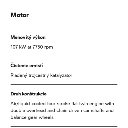
Motor
Menovitý výkon
107 kW at 7,750 rpm
Čistenie emisií
Riadený trojcestný katalyzátor
Druh konštrukcie
Air/liquid-cooled four-stroke flat twin engine with
double overhead and chain driven camshafts and
balance gear wheels