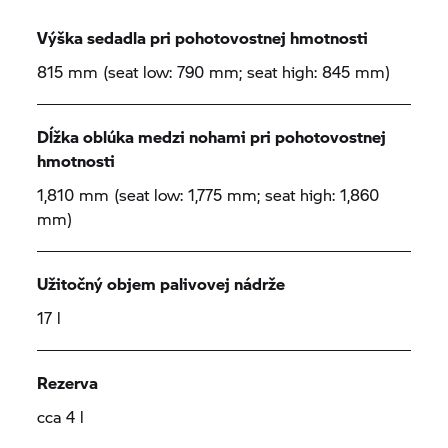
Výška sedadla pri pohotovostnej hmotnosti
815 mm (seat low: 790 mm; seat high: 845 mm)
Dĺžka oblúka medzi nohami pri pohotovostnej
hmotnosti
1,810 mm (seat low: 1,775 mm; seat high: 1,860
mm)
Užitočný objem palivovej nádrže
17 l
Rezerva
cca 4 l