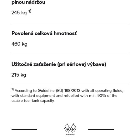
plnou nádržou
1)
245 kg
Povolená celková hmotnosť
460 kg
Užitočné zaťaženie (pri sériovej výbave)
215 kg
1)
According to Guideline (EU) 168/2013 with all operating fluids,
with standard equipment and refuelled with min. 90% of the
usable fuel tank capacity.