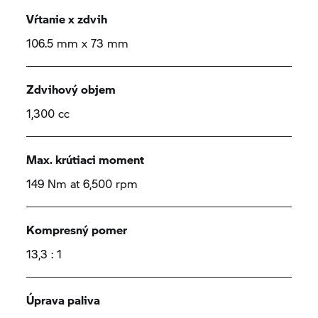
Vŕtanie x zdvih
106.5 mm x 73 mm
Zdvihový objem
1,300 cc
Max. krútiaci moment
149 Nm at 6,500 rpm
Kompresný pomer
13,3 : 1
Úprava paliva