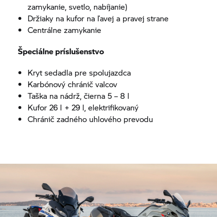
zamykanie, svetlo, nabíjanie)
Držiaky na kufor na ľavej a pravej strane
Centrálne zamykanie
Špeciálne príslušenstvo
Kryt sedadla pre spolujazdca
Karbónový chránič valcov
Taška na nádrž, čierna 5 – 8 l
Kufor 26 l + 29 l, elektrifikovaný
Chránič zadného uhlového prevodu