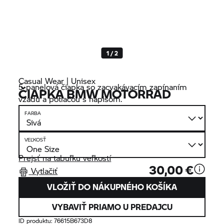
1 / 2
Casual Wear | Unisex
5-panelová čiapka so zacvakávacím zapínaním
ČIAPKA BMW MOTORRAD
vzadu a potlačou s nápisom.
FARBA
VEĽKOSŤ
Prejsť na tabuľku veľkostí
30,00 €
Vytlačiť
VLOŽIŤ DO NÁKUPNÉHO KOŠÍKA
VYBAVIŤ PRIAMO U PREDAJCU
ID produktu:
76615B673D8