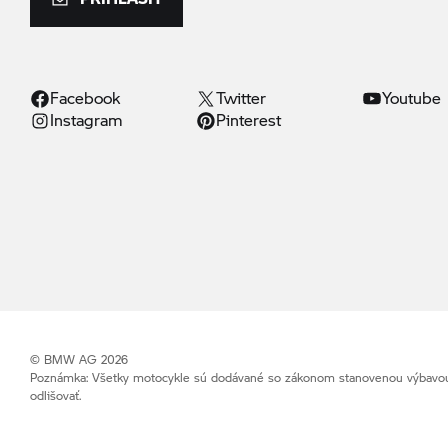
Facebook
Twitter
Youtube
Instagram
Pinterest
© BMW AG 2026
Poznámka: Všetky motocykle sú dodávané so zákonom stanovenou výbavou (
odlišovať.