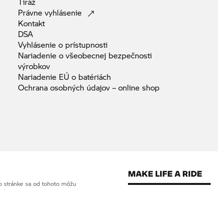
Tiráž
Právne
vyhlásenie
Kontakt
DSA
Vyhlásenie o
prístupnosti
Nariadenie o všeobecnej bezpečnosti
výrobkov
Nariadenie EÚ o
batériách
Ochrana osobných údajov – online
shop
o stránke sa od tohoto môžu