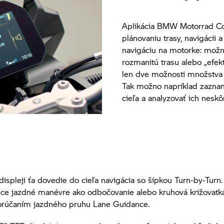
Aplikácia
BMW Motorrad
Co
plánovaniu trasy, navigácii
navigáciu na motorke: možn
rozmanitú trasu alebo „efekt
len dve možnosti množstva 
Tak možno napríklad zazna
cieľa a analyzovať ich neskôr
displeji ťa dovedie do cieľa navigácia so šípkou Turn-by-Turn.
ce jazdné manévre ako odbočovanie alebo kruhová križovatka
orúčaním jazdného pruhu Lane Guidance.