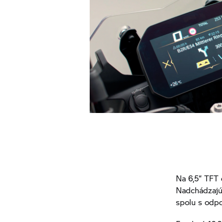
Na 6,5“ TFT 
Nadchádzajú
spolu s odp