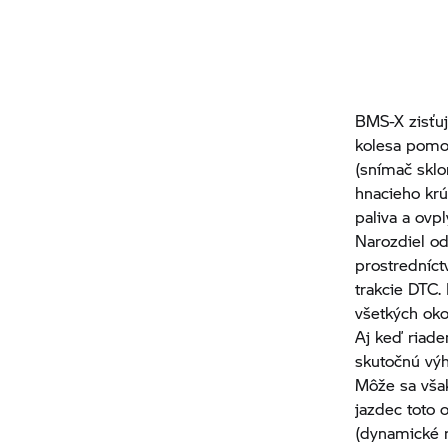
BMS-X zisťu
kolesa pomo
(snímač sklo
hnacieho kr
paliva a ovp
Narozdiel o
prostredníct
trakcie DTC.
všetkých oko
Aj keď riade
skutočnú výh
Môže sa však
jazdec toto 
(dynamické r