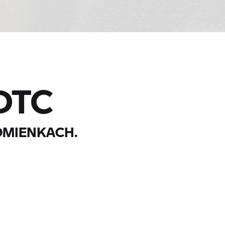
DTC
DMIENKACH.