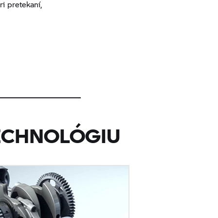
i pretekaní,
ECHNOLÓGIU