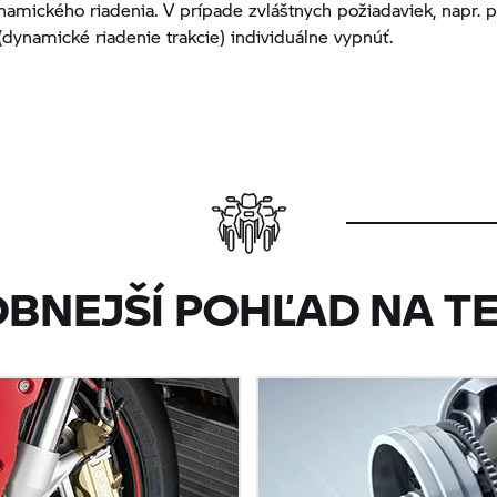
amického riadenia. V prípade zvláštnych požiadaviek, napr. pr
ynamické riadenie trakcie) individuálne vypnúť.
OBNEJŠÍ POHĽAD NA T