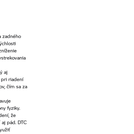
 a zadného
chlosti
zníženie
vstrekovania
ý aj
pri riadení
v, čím sa za
avuje
y fyziky.
dení, že
 aj pád. DTC
yužiť