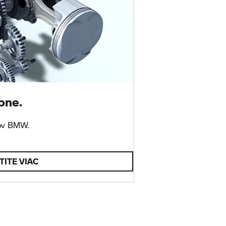
bne.
lov BMW.
TITE VIAC