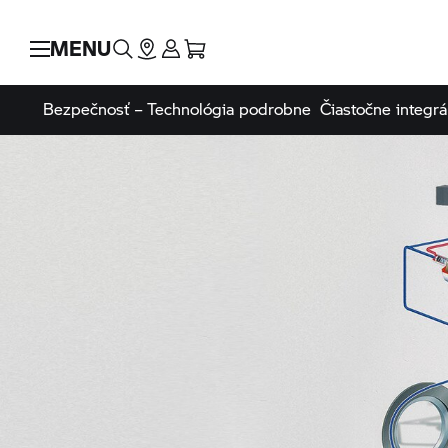
MENU
Bezpečnosť – Technológia podrobne
Čiastočne integr