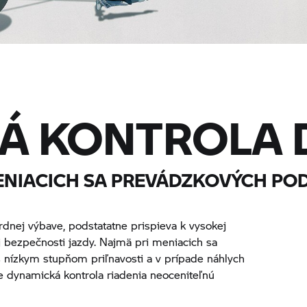
Á KONTROLA 
ENIACICH SA PREVÁDZKOVÝCH PO
rdnej výbave, podstatatne prispieva k vysokej
j bezpečnosti jazdy. Najmä pri meniacich sa
 nízkym stupňom priľnavosti a v prípade náhlych
je dynamická kontrola riadenia neoceniteľnú