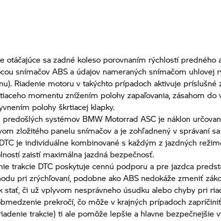
je otáčajúce sa zadné koleso porovnaním rýchlostí predného
cou snímačov ABS a údajov nameraných snímačom uhlovej rý
nu). Riadenie motoru v takýchto prípadoch aktivuje príslušné 
útiaceho momentu znížením polohy zapaľovania, zásahom do 
lyvnením polohy škrtiacej klapky.
d predošlých systémov
BMW Motorrad
ASC je náklon určovan
vom zložitého panelu snímačov a je zohľadnený v správaní sa 
 DTC je individuálne kombinované s každým z jazdných režimo
lností zaistí maximálna jazdná bezpečnosť.
nie trakcie DTC poskytuje cennú podporu a pre jazdca predst
odu pri zrýchľovaní, podobne ako ABS nedokáže zmeniť zákon
 stať, či už vplyvom nesprávneho úsudku alebo chyby pri ria
obmedzenie prekročí, čo môže v krajných prípadoch zapríčiniť
iadenie trakcie) ti ale pomôže lepšie a hlavne bezpečnejšie v