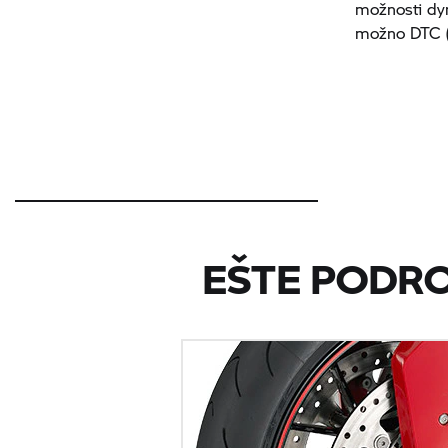
možnosti dyn
možno DTC (d
EŠTE PODR